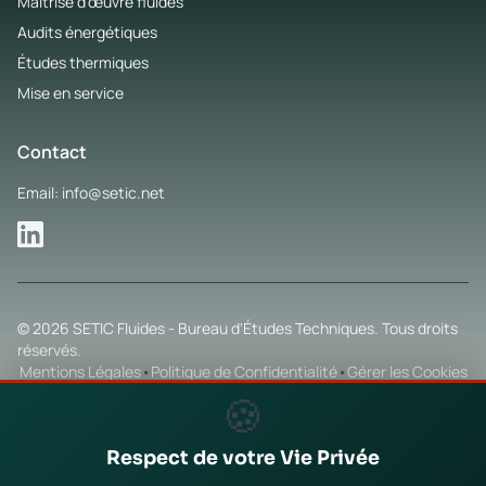
Maîtrise d'œuvre fluides
Audits énergétiques
Études thermiques
Mise en service
Contact
Email: info@setic.net
© 2026 SETIC Fluides - Bureau d'Études Techniques. Tous droits
réservés.
Mentions Légales
•
Politique de Confidentialité
•
Gérer les Cookies
🍪
Développé avec implication par
Respect de votre Vie Privée